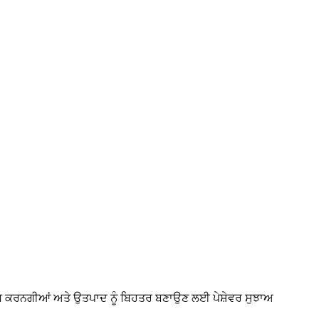
ਧ ਕਰਨਗੀਆਂ ਅਤੇ ਉਤਪਾਦ ਨੂੰ ਬਿਹਤਰ ਬਣਾਉਣ ਲਈ ਪੇਸ਼ੇਵਰ ਸੁਝਾਅ