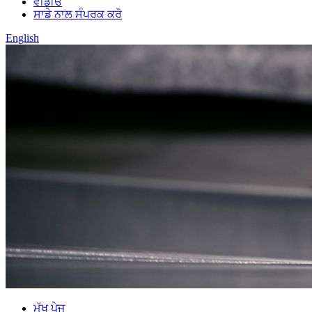
ਵੀਡੀਓ
ਸਾਡੇ ਨਾਲ ਸੰਪਰਕ ਕਰੋ
English
ਮੁੱਖ ਪੇਜ