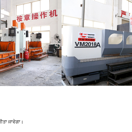
 ਕੀਤਾ ਜਾਵੇਗਾ।