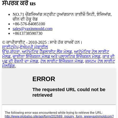
ਸੰਪਰਕ ਕਰੋ
us
NO.71 ਚੇਂਗਜਿਆਂਗ ਸਟ੍ਰੀਟ ਹੁਆਂਗਯਾਨ ਤਾਈਜ਼ੌ ਸਿਟੀ, ਝੇਜਿਆਂਗ,
ਚੀਨ ਦੀ ਹੇਕੂ ਰੋਡ
+86-576-84085100
sales@yaxinmould.com
+8613738590730
© ਕਾਪੀਰਾਈਟ - 2010-2025 : ਸਾਰੇ ਹੱਕ ਰਾਖਵੇਂ ਹਨ।
ਸਾਈਟਮੈਪ
-
ਏਐਮਪੀ ਮੋਬਾਈਲ
ਉੱਚ-ਸ਼ੁੱਧਤਾ, ਆਟੋਮੋਟਿਵ ਹੈੱਡਲਾਈਟ ਲੈਂਸ ਮੋਲਡ
,
ਆਟੋਮੋਟਿਵ ਟੇਲ ਲਾਈਟ
ਮੋਲਡ
,
ਚਾਈਨਾ ਇੰਜੈਕਸ਼ਨ ਮੋਲਡ ਅਤੇ ਪਲਾਸਟਿਕ ਇੰਜੈਕਸ਼ਨ ਮੋਲਡ
,
ਕਾਰ ਦੀ
ਪੂਛ ਦੀ ਰੌਸ਼ਨੀ ਦਾ ਮੋਲਡ
,
ਟੇਲ ਲਾਈਟ ਇੰਜੈਕਸ਼ਨ ਮੋਲਡ
,
ਕਸਟਮ ਟੇਲ ਲਾਈਟ
ਮੋਲਡਿੰਗ
,