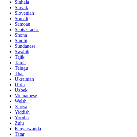
Sinhala
Slovak
Slovenian
Somali
Samoan
Scots Gaelic
Shona
Sindhi
Sundanese
Swahili
Tajik
Tamil
Telugu
Thai
Ukrainian
Urdu
Uzbek
Vietnamese
Welsh
Xhosa
Yiddish
Yoruba
Zulu
Kinyarwanda
Tatar