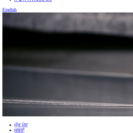
English
ਮੁੱਖ ਪੇਜ
ਖ਼ਬਰਾਂ