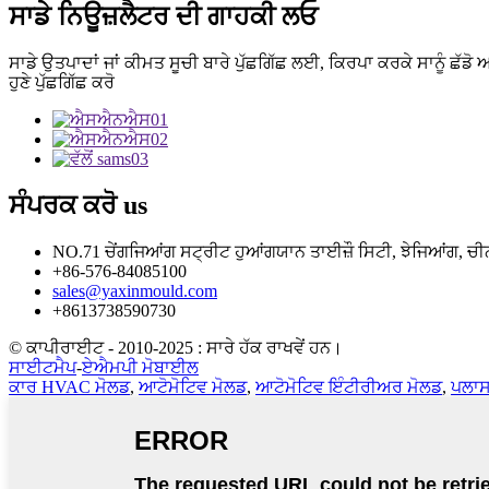
ਸਾਡੇ ਨਿਊਜ਼ਲੈਟਰ ਦੀ ਗਾਹਕੀ ਲਓ
ਸਾਡੇ ਉਤਪਾਦਾਂ ਜਾਂ ਕੀਮਤ ਸੂਚੀ ਬਾਰੇ ਪੁੱਛਗਿੱਛ ਲਈ, ਕਿਰਪਾ ਕਰਕੇ ਸਾਨੂੰ ਛੱਡੋ
ਹੁਣੇ ਪੁੱਛਗਿੱਛ ਕਰੋ
ਸੰਪਰਕ ਕਰੋ
us
NO.71 ਚੇਂਗਜਿਆਂਗ ਸਟ੍ਰੀਟ ਹੁਆਂਗਯਾਨ ਤਾਈਜ਼ੌ ਸਿਟੀ, ਝੇਜਿਆਂਗ, ਚੀਨ 
+86-576-84085100
sales@yaxinmould.com
+8613738590730
© ਕਾਪੀਰਾਈਟ - 2010-2025 : ਸਾਰੇ ਹੱਕ ਰਾਖਵੇਂ ਹਨ।
ਸਾਈਟਮੈਪ
-
ਏਐਮਪੀ ਮੋਬਾਈਲ
ਕਾਰ HVAC ਮੋਲਡ
,
ਆਟੋਮੋਟਿਵ ਮੋਲਡ
,
ਆਟੋਮੋਟਿਵ ਇੰਟੀਰੀਅਰ ਮੋਲਡ
,
ਪਲਾਸ