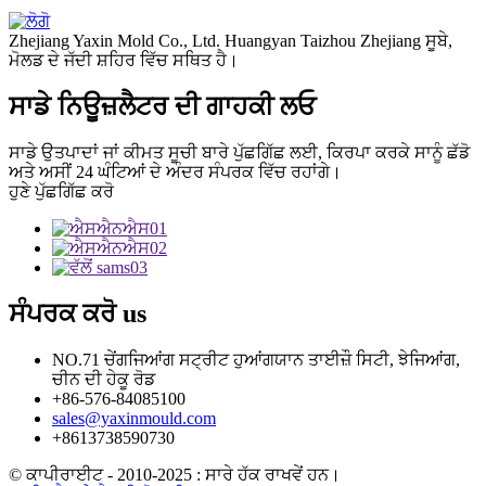
Zhejiang Yaxin Mold Co., Ltd. Huangyan Taizhou Zhejiang ਸੂਬੇ,
ਮੋਲਡ ਦੇ ਜੱਦੀ ਸ਼ਹਿਰ ਵਿੱਚ ਸਥਿਤ ਹੈ।
ਸਾਡੇ ਨਿਊਜ਼ਲੈਟਰ ਦੀ ਗਾਹਕੀ ਲਓ
ਸਾਡੇ ਉਤਪਾਦਾਂ ਜਾਂ ਕੀਮਤ ਸੂਚੀ ਬਾਰੇ ਪੁੱਛਗਿੱਛ ਲਈ, ਕਿਰਪਾ ਕਰਕੇ ਸਾਨੂੰ ਛੱਡੋ
ਅਤੇ ਅਸੀਂ 24 ਘੰਟਿਆਂ ਦੇ ਅੰਦਰ ਸੰਪਰਕ ਵਿੱਚ ਰਹਾਂਗੇ।
ਹੁਣੇ ਪੁੱਛਗਿੱਛ ਕਰੋ
ਸੰਪਰਕ ਕਰੋ
us
NO.71 ਚੇਂਗਜਿਆਂਗ ਸਟ੍ਰੀਟ ਹੁਆਂਗਯਾਨ ਤਾਈਜ਼ੌ ਸਿਟੀ, ਝੇਜਿਆਂਗ,
ਚੀਨ ਦੀ ਹੇਕੂ ਰੋਡ
+86-576-84085100
sales@yaxinmould.com
+8613738590730
© ਕਾਪੀਰਾਈਟ - 2010-2025 : ਸਾਰੇ ਹੱਕ ਰਾਖਵੇਂ ਹਨ।