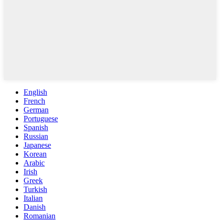
English
French
German
Portuguese
Spanish
Russian
Japanese
Korean
Arabic
Irish
Greek
Turkish
Italian
Danish
Romanian