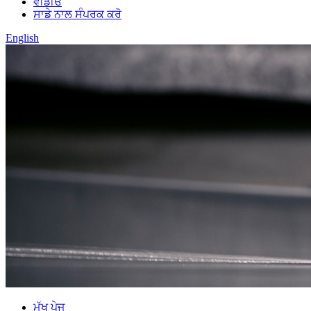
ਵੀਡੀਓ
ਸਾਡੇ ਨਾਲ ਸੰਪਰਕ ਕਰੋ
English
ਮੁੱਖ ਪੇਜ